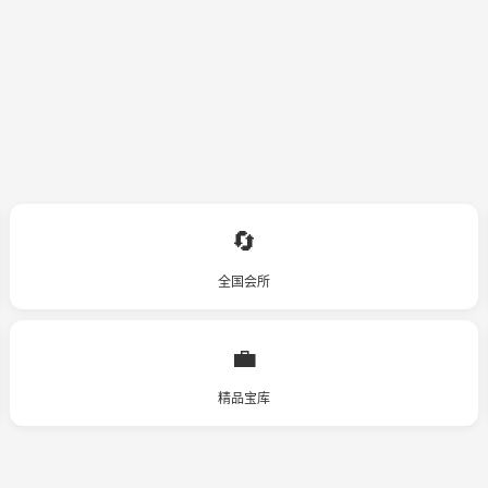
🔄
全国会所
💼
精品宝库